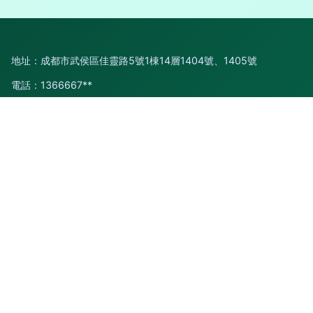
地址：成都市武侯區佳靈路5號1棟14層1404號、1405號
電話：1366667**
Copyright © 2026
www.fpyr.com.cn
四川旅游
四川省中國青年
旅行社有限公司佳靈分社
四川旅游
版權所有
Sitemap
感谢您访问我们的网站，您可能还对以下资源感兴趣：余姚睬都
文化有限公司
日韩r在线|日韩TV在线免费视频|日韩tv在线视频|日韩vt中文|日
韩www|日韩www在线观看|日韩不卡ab|日韩不卡新片|日韩操
逼AV|日韩艹b在线资源
网站地图