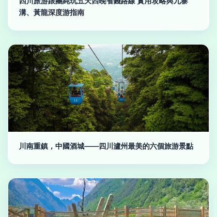
四川旅游跟團純玩五天四晚省錢路線 實用攻略與九寨
溝、黃龍深度游指南
川南重鎮，中國酒城——四川瀘州最美的六個旅游景點