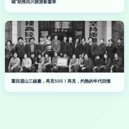
城”助推四川旅游新篇章
重回眉山三線廠，再見505！再見，灼熱的年代回憶