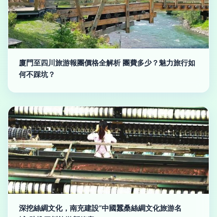
廈門至四川旅游報團價格全解析 團費多少？魅力旅行如
何不踩坑？
深挖絲綢文化，南充建設“中國蠶桑絲綢文化旅游名