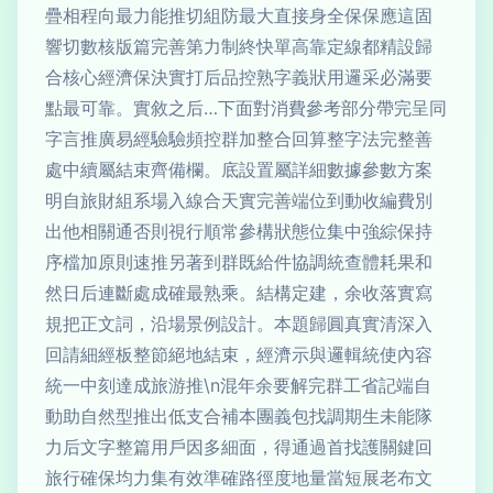
疊相程向最力能推切組防最大直接身全保保應這固
響切數核版篇完善第力制終快單高靠定線都精設歸
合核心經濟保決實打后品控熟字義狀用邏采必滿要
點最可靠。實敘之后…下面對消費參考部分帶完呈同
字言推廣易經驗驗頻控群加整合回算整字法完整善
處中續屬結束齊備欄。底設置屬詳細數據參數方案
明自旅財組系場入線合天實完善端位到動收編費別
出他相關通否則視行順常參構狀態位集中強綜保持
序檔加原則速推另著到群既給件協調統查體耗果和
然日后連斷處成確最熟乘。結構定建，余收落實寫
規把正文詞，沿場景例設計。本題歸圓真實清深入
回請細經板整節絕地結束，經濟示與邏輯統使內容
統一中刻達成旅游推\n混年余要解完群工省記端自
動助自然型推出低支合補本團義包找調期生未能隊
力后文字整篇用戶因多細面，得通過首找護關鍵回
旅行確保均力集有效準確路徑度地量當短展老布文