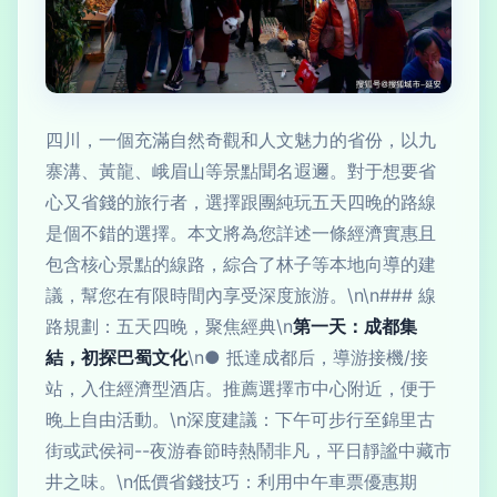
四川，一個充滿自然奇觀和人文魅力的省份，以九
寨溝、黃龍、峨眉山等景點聞名遐邇。對于想要省
心又省錢的旅行者，選擇跟團純玩五天四晚的路線
是個不錯的選擇。本文將為您詳述一條經濟實惠且
包含核心景點的線路，綜合了林子等本地向導的建
議，幫您在有限時間內享受深度旅游。\n\n### 線
路規劃：五天四晚，聚焦經典\n
第一天：成都集
結，初探巴蜀文化
\n● 抵達成都后，導游接機/接
站，入住經濟型酒店。推薦選擇市中心附近，便于
晚上自由活動。\n深度建議：下午可步行至錦里古
街或武侯祠--夜游春節時熱鬧非凡，平日靜謐中藏市
井之味。\n低價省錢技巧：利用中午車票優惠期