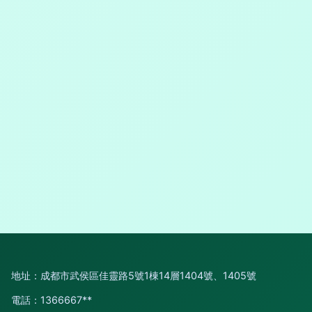
地址：成都市武侯區佳靈路5號1棟14層1404號、1405號
電話：1366667**