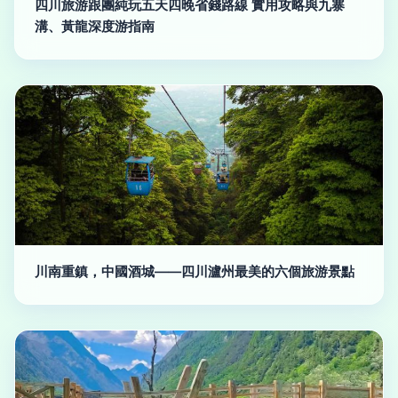
四川旅游跟團純玩五天四晚省錢路線 實用攻略與九寨
溝、黃龍深度游指南
川南重鎮，中國酒城——四川瀘州最美的六個旅游景點