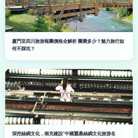
廈門至四川旅游報團價格全解析 團費多少？魅力旅行如
何不踩坑？
深挖絲綢文化，南充建設“中國蠶桑絲綢文化旅游名